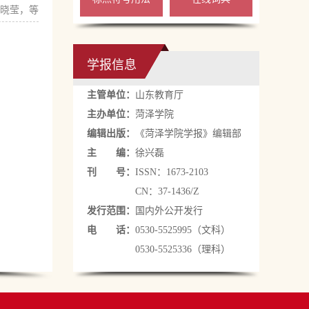
晓莹，等
学报信息
主管单位：
山东教育厅
主办单位：
菏泽学院
编辑出版：
《菏泽学院学报》编辑部
主 编：
徐兴磊
刊 号：
ISSN：1673-2103
CN：37-1436/Z
发行范围：
国内外公开发行
电 话：
0530-5525995（文科）
0530-5525336（理科）