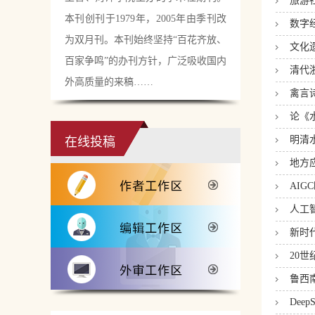
旅游
本刊创刊于1979年，2005年由季刊改
数字
为双月刊。本刊始终坚持“百花齐放、
文化
百家争鸣”的办刊方针，广泛吸收国内
清代
外高质量的来稿……
禽言
论《
明清
在线投稿
地方
AI
人工
新时
20
鲁西
De