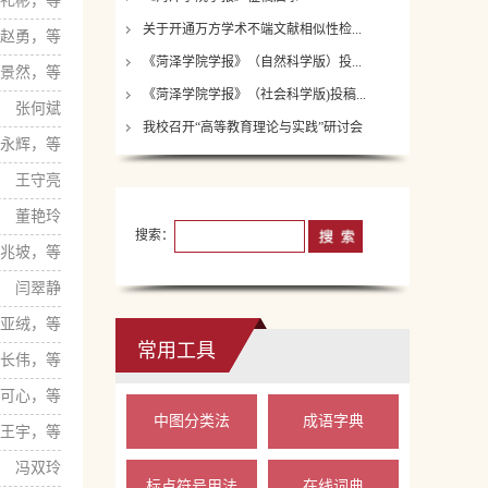
礼彬，等
关于开通万方学术不端文献相似性检...
赵勇，等
《菏泽学院学报》（自然科学版）投...
景然，等
《菏泽学院学报》（社会科学版)投稿...
张何斌
我校召开“高等教育理论与实践”研讨会
永辉，等
王守亮
董艳玲
搜索：
兆坡，等
闫翠静
亚绒，等
常用工具
长伟，等
可心，等
中图分类法
成语字典
王宇，等
冯双玲
标点符号用法
在线词典