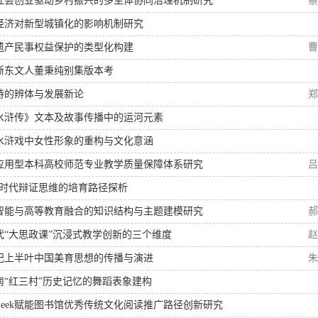
社会创业驱动乡村振兴的多主体协同治理机制研究
蔡
经济对新型城镇化的影响机制研究
遗产民事权益保护的类型化构建
曹
浙东文人董秉纯别集版本考
诗的辨体与发展新论
郑
水浒传》文本及故事传播中的运河元素
水浒戏中女性形象的重构与文化意涵
应用型本科高校师范专业教学质量保障体系研究
吕
GC时代辩证思维的培育路径探析
智能与高等教育融合的知识结构与主题建模研究
郝
代“大思政课”沉浸式教学创新的三个维度
赵
世纪上半叶中国美育思想的传播与演进
朱
南“红三村”历史记忆的舞蹈表象建构
epSeek赋能图书馆优秀传统文化阅读推广路径创新研究